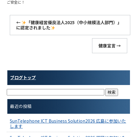
b
ご安全に！
o
o
←
「健康経営優良法人2025（中小規模法人部門）」
に認定されました
k
健康宣言
→
ブログトップ
最近の投稿
SunTelephone ICT Business Solution2026 広島に参加いた
します