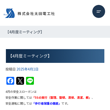
【4月度ミーティング】
【4月度ミーティング】
投稿日
2025年4月1日
F
T
Li
a
w
n
4月の安全スローガンは
c
itt
e
安全作業に関しては
「5Sの実行（整理、整頓、清掃、清潔、躾」
、
e
er
安全運転に関しては
「歩行者保護の徹底」
です。