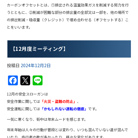
カーボンオフセットとは、①排出される温室効果ガスを削減する努力を行
うとともに、②削減が困難な部分の排出量の全部又は一部を、他の場所で
の排出削減・吸収量（クレジット）で埋め合わせる（オフセットする）こ
とをいいます。
【12月度ミーティング】
投稿日
2024年12月2日
F
T
Li
a
w
n
12月の安全スローガンは
c
itt
e
安全作業に関しては
「火災・盗難の防止」
、
e
er
安全運転に関しては
「かもしれない運転の徹底」
です。
b
一気に寒くなり、街中は年末ムードを感じます。
o
年末年始は人々の行動が普段とは変わり、いつも混んでいない道が混んで
いたり、歩行者の数が多かったり、様々な変化があります。