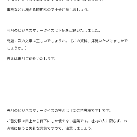
o
k
事故なども増える時期なので十分注意しましょう。
今月のビジネスマナークイズは下記を出題いたしました。
問題：次の文章は正しいでしょうか。【この資料、拝見いただけましたで
しょうか。】
答えは来月ご紹介いたします。
先月のビジネスマナークイズの答えは【②ご苦労様です】です。
ご苦労様は目上から目下にしか使えない言葉です。社内の人に限らず、お
客様に使うと失礼な言葉ですので、注意しましょう。