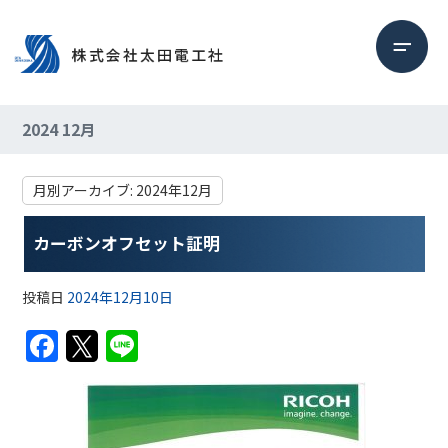
2024 12月
月別アーカイブ:
2024年12月
カーボンオフセット証明
投稿日
2024年12月10日
F
T
Li
a
w
n
c
itt
e
e
er