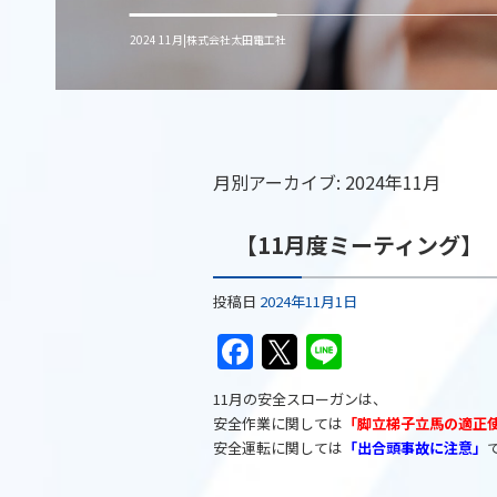
2024 11月|株式会社太田電工社
月別アーカイブ:
2024年11月
【11月度ミーティング】
投稿日
2024年11月1日
F
T
Li
a
w
n
11月の安全スローガンは、
c
itt
e
安全作業に関しては
「脚立梯子立馬の適正
e
er
安全運転に関しては
「出合頭事故に注意」
b