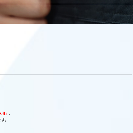
使用」
、
です。