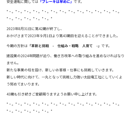
e
er
安全運転に関しては
「ブレーキは早めに」
です。
b
*・。*・。*・。*・。*・。*・。*・。*・。*・。*・。*・。*・。*・。
o
*・。*・。*・。*・。*・。*
o
2023年8月31日に第42期が終了し、
おかげさまで2023年９月1日より第43期目を迎えることができました。
k
今期の方針は
「革新と挑戦 - 仕組み・戦略 人育て -」
です。
建設業の2024年問題が迫り、働き方改革への取り組みを進めなければなり
ません。
新たな事業の柱を設け、新しいお客様・仕事にも挑戦していきます。
新しい時代に向けて、一丸となって挑戦し力強い太田電工社にしていくよ
う努めてまいります。
43期も引き続きご愛顧賜りますようお願い申し上げます。
*・。*・。*・。*・。*・。*・。*・。*・。*・。*・。*・。*・。*・。
*・。*・。*・。*・。*・。*