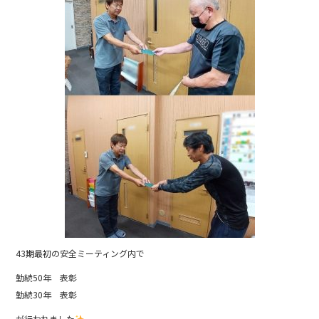
b
o
o
k
43期最初の安全ミーティング内で
勤続50年 表彰
勤続30年 表彰
が行われました