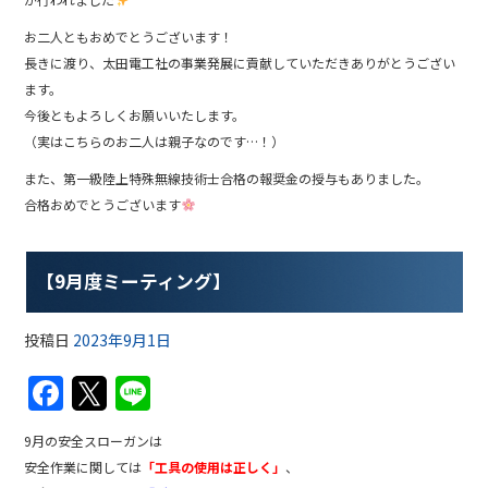
お二人ともおめでとうございます！
長きに渡り、太田電工社の事業発展に貢献していただきありがとうござい
ます。
今後ともよろしくお願いいたします。
（実はこちらのお二人は親子なのです…！）
また、第一級陸上特殊無線技術士合格の報奨金の授与もありました。
合格おめでとうございます
【9月度ミーティング】
投稿日
2023年9月1日
F
T
Li
a
w
n
9月の安全スローガンは
c
itt
e
安全作業に関しては
「工具の使用は正しく」
、