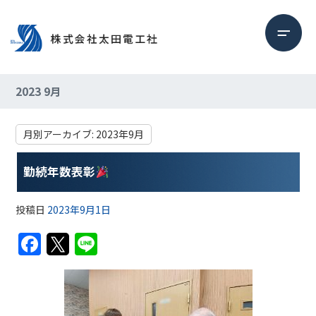
2023 9月
月別アーカイブ:
2023年9月
勤続年数表彰
投稿日
2023年9月1日
F
T
Li
a
w
n
c
itt
e
e
er