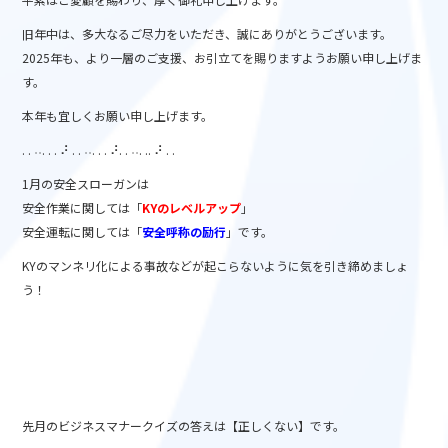
b
旧年中は、多大なるご尽力をいただき、誠にありがとうございます。
o
2025年も、より一層のご支援、お引立てを賜りますようお願い申し上げま
o
す。
k
本年も宜しくお願い申し上げます。
. . ˒˒. . . ⠜ . . ˒˒. . . ⠜. . ˒˒. .. ⠜ . .
1月の安全スローガンは
安全作業に関しては「
KYのレベルアップ
」
安全運転に関しては「
安全呼称の励行
」です。
KYのマンネリ化による事故などが起こらないように気を引き締めましょ
う！
先月のビジネスマナークイズの答えは【正しくない】です。