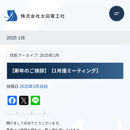
2025 1月
月別アーカイブ:
2025年1月
【新年のご挨拶】【1月度ミーティング】
投稿日
2025年1月16日
F
T
Li
a
w
n
. ˒˒. . . ⠜ . . ˒˒. . . ⠜. . ˒˒. .. ⠜ . .
c
itt
e
明けましておめでとうございます。
e
er
平素はご愛顧を賜わり、厚く御礼申し上げます。