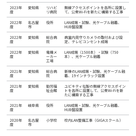
2023年
愛知県
リハビ
無線アクセスポイントを各所に設置し
度
リ病院
て、公衆Wi-Fiを新たに構築する工事
2022年
名古屋
役所
LAN成端・試験、光ケーブル融着、
度
市
HUB盤設置
2022年
愛知県
総合病
病室内見守りカメラの取付および設
度
院
定、テレビコンセント成端
2022年
愛知県
電機メ
LAN成端（1500本）・試験（750
度
ーカー
本）、光ケーブル融着
工場
2021年
愛知県
総合病
新棟のLAN成端・試験、光ケーブル融
度
院
着、19インチラック設置
2021年
愛知県
勤労福
ユビキティ社製の無線アクセスポイン
度
祉会館
トを各所に設置して、公衆Wi-Fiを新
たに構築する工事
2021年
岐阜県
役所
LAN成端・試験、光ケーブル融着、
度
HUB盤設置
2020年
名古屋
小学校
校内LAN整備工事（GIGAスクール）
度
市