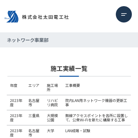
ネットワーク事業部
施工実績一覧
年度
エリア
施工場
工事概要
所
2023年
名古屋
リハビ
院内LAN用ネットワーク機器の更新工
度
市
リ病院
事
2023年
三重県
大規模
無線アクセスポイントを各所に設置し
度
公園
て、公衆Wi-Fiを新たに構築する工事
2023年
名古屋
大学
LAN成端・試験
度
市