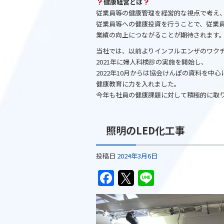
健康経営とは
従業員等の健康管理を経営的な視点で考え
従業員等への健康投資を行うことで、従業
業績の向上につながることが期待されます
当社では、以前よりインフルエンザのワク
2021年に婦人科検診の実施を開始し、
2022年10月からは協会けんぽの資料を中
健康教育に力を入れました。
今年も社員の健康課題に対して積極的に取
照明のLED化工事
投稿日
2024年3月6日
F
T
Li
a
w
n
c
itt
e