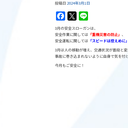
投稿日
2024年3月1日
F
T
Li
a
w
n
3月の安全スローガンは、
c
itt
e
安全作業に関しては
「重機災害の防止」
、
e
er
安全運転に関しては
「スピードは控えめに
b
3月は人の移動が増え、交通状況が普段と変
事故に巻き込まれないように自身で気を付
o
今月もご安全に！
o
k