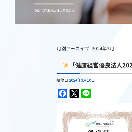
2024 3月|株式会社太田電工社
月別アーカイブ:
2024年3月
「健康経営優良法人20
投稿日
2024年3月10日
F
T
Li
a
w
n
c
itt
e
e
er
b