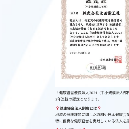
o
o
k
「健康経営優良法人2024（中小規模法人
3年連続の認定となります。
健康優良法人制度とは
地域の健康課題に即した取組や日本健康会
特に優良な健康経営を実践している法人を