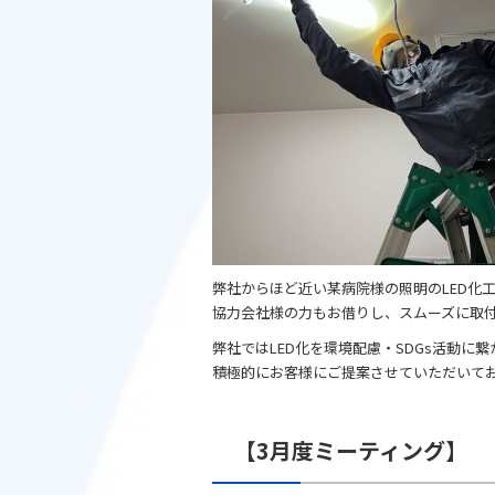
e
er
b
o
o
k
弊社からほど近い某病院様の照明のLED化
協力会社様の力もお借りし、スムーズに取
弊社ではLED化を環境配慮・SDGs活動に
積極的にお客様にご提案させていただいて
【3月度ミーティング】