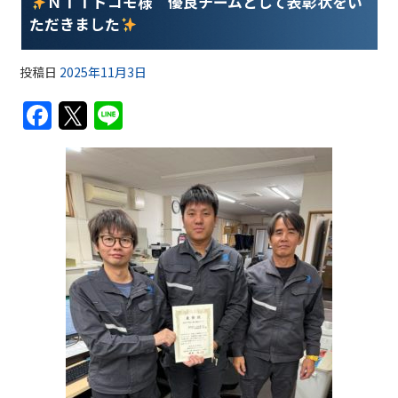
ＮＴＴドコモ様 優良チームとして表彰状をい
ただきました
投稿日
2025年11月3日
F
T
Li
a
w
n
c
itt
e
e
er
b
o
o
k