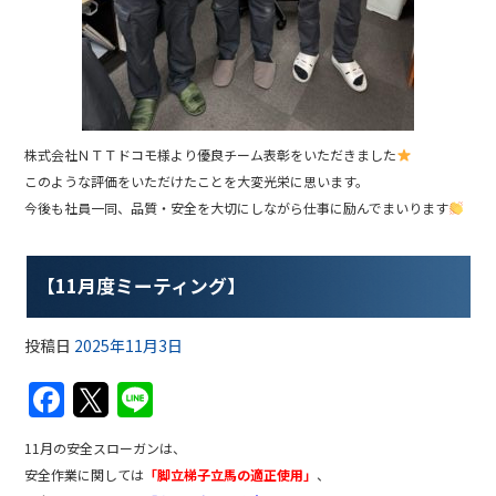
株式会社ＮＴＴドコモ様より優良チーム表彰をいただきました
このような評価をいただけたことを大変光栄に思います。
今後も社員一同、品質・安全を大切にしながら仕事に励んでまいります
【11月度ミーティング】
投稿日
2025年11月3日
F
T
Li
a
w
n
11月の安全スローガンは、
c
itt
e
安全作業に関しては
「脚立梯子立馬の適正使用」
、