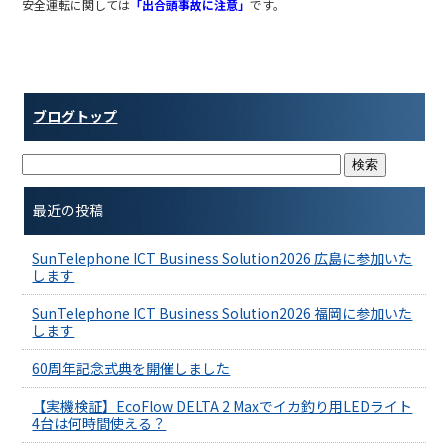
e
er
安全運転に関しては
「出合頭事故に注意」
です。
b
o
o
ブログトップ
k
最近の投稿
SunTelephone ICT Business Solution2026 広島に参加いた
します
SunTelephone ICT Business Solution2026 福岡に参加いた
します
60周年記念式典を開催しました
【実機検証】EcoFlow DELTA 2 Maxでイカ釣り用LEDライト
4台は何時間使える？