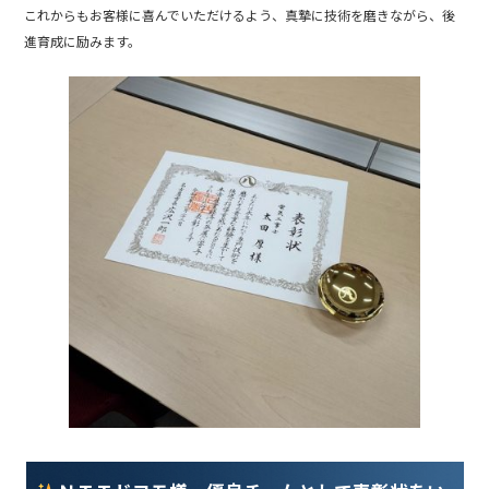
b
これからもお客様に喜んでいただけるよう、真摯に技術を磨きながら、後
進育成に励みます。
o
o
k