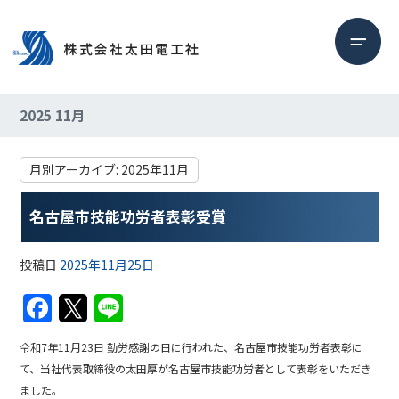
2025 11月
月別アーカイブ:
2025年11月
名古屋市技能功労者表彰受賞
投稿日
2025年11月25日
F
T
Li
a
w
n
令和7年11月23日 勤労感謝の日に行われた、名古屋市技能功労者表彰に
c
itt
e
て、当社代表取締役の太田厚が名古屋市技能功労者として表彰をいただき
e
er
ました。