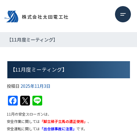
【11月度ミーティング】
【11月度ミーティング】
投稿日
2025年11月3日
F
T
Li
a
w
n
11月の安全スローガンは、
c
itt
e
安全作業に関しては
「脚立梯子立馬の適正使用」
、
e
er
安全運転に関しては
「出合頭事故に注意」
です。