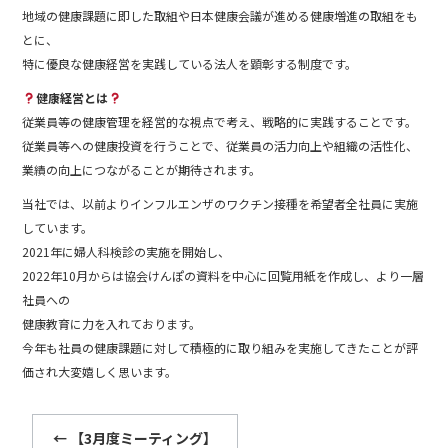
地域の健康課題に即した取組や日本健康会議が進める健康増進の取組をも
とに、
特に優良な健康経営を実践している法人を顕彰する制度です。
健康経営とは
従業員等の健康管理を経営的な視点で考え、戦略的に実践することです。
従業員等への健康投資を行うことで、従業員の活力向上や組織の活性化、
業績の向上につながることが期待されます。
当社では、以前よりインフルエンザのワクチン接種を希望者全社員に実施
しています。
2021年に婦人科検診の実施を開始し、
2022年10月からは協会けんぽの資料を中心に回覧用紙を作成し、より一層
社員への
健康教育に力を入れております。
今年も社員の健康課題に対して積極的に取り組みを実施してきたことが評
価され大変嬉しく思います。
←
【3月度ミーティング】