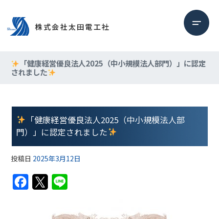
「健康経営優良法人2025（中小規模法人部門）」に認定
されました
「健康経営優良法人2025（中小規模法人部
門）」に認定されました
投稿日
2025年3月12日
F
T
Li
a
w
n
c
itt
e