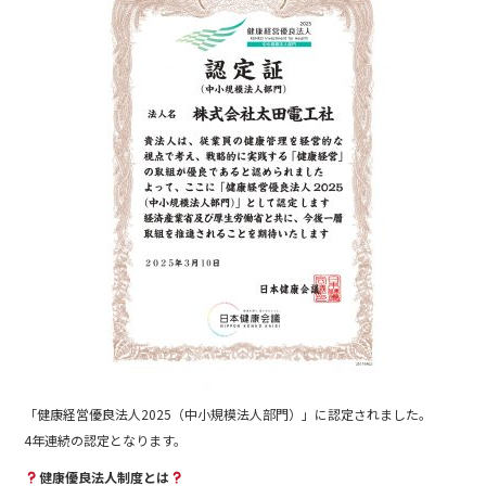
e
er
b
o
o
k
「健康経営優良法人2025（中小規模法人部門）」に認定されました。
4年連続の認定となります。
健康優良法人制度とは