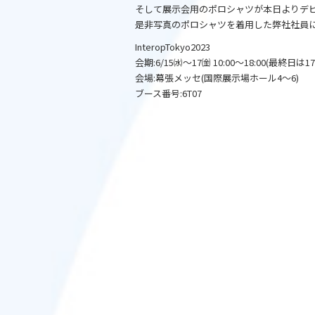
そして展示会用のポロシャツが本日よりデ
是非写真のポロシャツを着用した弊社社員
InteropTokyo2023
会期:6/15㈬〜17㈮ 10:00〜18:00(最終日は17
会場:幕張メッセ(国際展示場ホール4〜6)
ブース番号:6T07