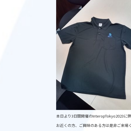
c
itt
e
e
er
b
o
o
k
本日より3日間開催のInteropTokyo
お近くの方、ご興味のある方は是非ご来場