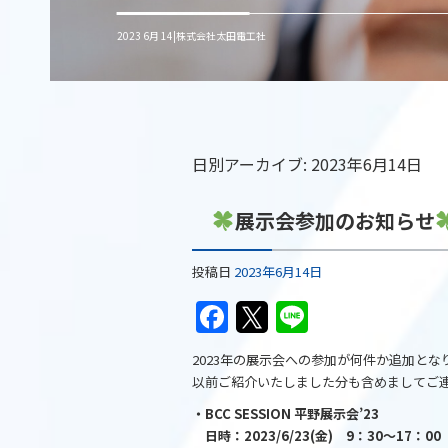
2023 6月 14|株式会社太田電工社
日別アーカイブ:
2023年6月14日
展示会参加のお知らせ
投稿日
2023年6月14日
F
T
Li
a
w
n
2023年の展示会への参加が何件か追加とな
c
itt
e
以前ご紹介いたしました分も含めましてご
e
er
・BCC SESSION 平野展示会’23
b
日時：2023/6/23(金) 9：30～17：00