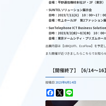
会場：平野通信機材本社1F・2F（東京）
o
・SUNTELソリューション展示会
o
日時：2023/7/11(火) 10：00～17：0
k
会場：吹上ホール3F 第2ファッション
・SunTelephone ICT Business Solution
日時：2023/8/2(水)～8/3(木) 10：00
会場：東京ドームシティ・プリズムホー
出展内容は【UBIQUITI、EcoFlow】を予
また開催が近づきましたらこちらでお知ら
【開催終了】【6/14～16】
投稿日
2023年6月14日
F
T
Li
a
w
n