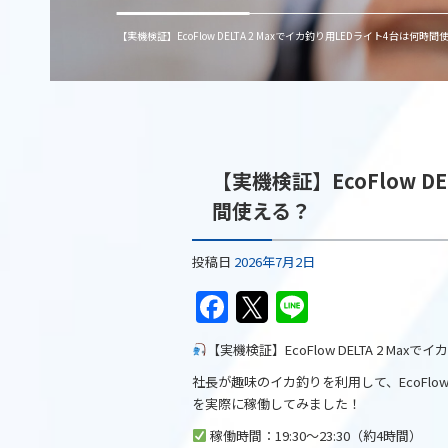
【実機検証】EcoFlow DELTA 2 Maxでイカ釣り用LEDライト4台は何
【実機検証】EcoFlow D
間使える？
投稿日
2026年7月2日
F
T
Li
a
w
n
【実機検証】EcoFlow DELTA 2 Ma
c
itt
e
社長が趣味のイカ釣りを利用して、EcoFlow「
e
er
を実際に稼働してみました！
b
稼働時間：19:30～23:30（約4時間）