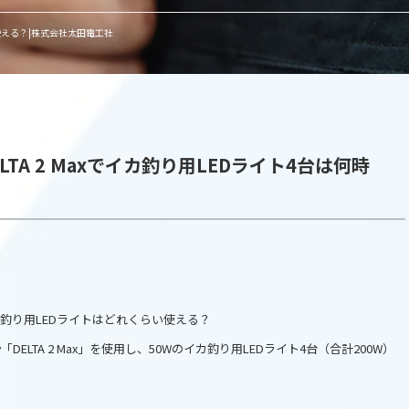
時間使える？|株式会社太田電工社
ELTA 2 Maxでイカ釣り用LEDライト4台は何時
xでイカ釣り用LEDライトはどれくらい使える？
DELTA 2 Max」を使用し、50Wのイカ釣り用LEDライト4台（合計200W）