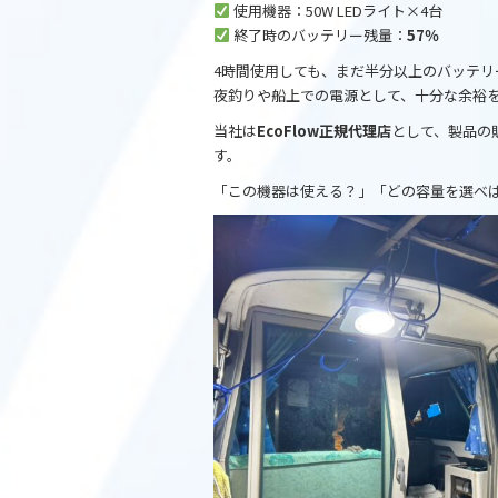
o
使用機器：50W LEDライト×4台
終了時のバッテリー残量：
57％
o
4時間使用しても、まだ半分以上のバッテリ
k
夜釣りや船上での電源として、十分な余裕
当社は
EcoFlow正規代理店
として、製品の
す。
「この機器は使える？」「どの容量を選べ