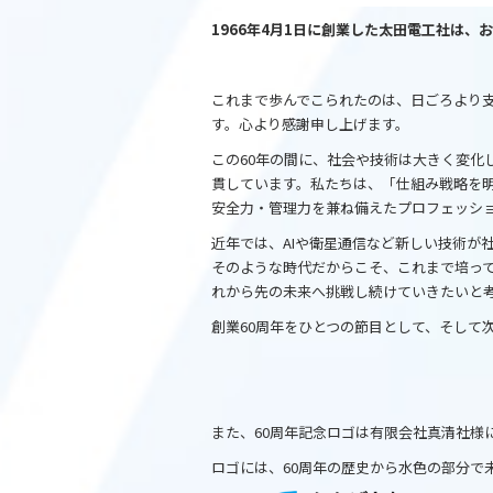
o
1966年4月1日に創業した太田電工社は、
k
これまで歩んでこられたのは、日ごろより
す。心より感謝申し上げます。
この60年の間に、社会や技術は大きく変化
貫しています。私たちは、「仕組み戦略を
安全力・管理力を兼ね備えたプロフェッシ
近年では、AIや衛星通信など新しい技術が
そのような時代だからこそ、これまで培っ
れから先の未来へ挑戦し続けていきたいと
創業60周年をひとつの節目として、そして次
また、60周年記念ロゴは有限会社真清社様
ロゴには、60周年の歴史から水色の部分で