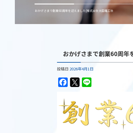
おかげさまで創業60周年を迎えました|株式会社太田電工社
おかげさまで創業60周年
投稿日
2026年4月1日
F
T
Li
a
w
n
c
itt
e
e
er
b
o