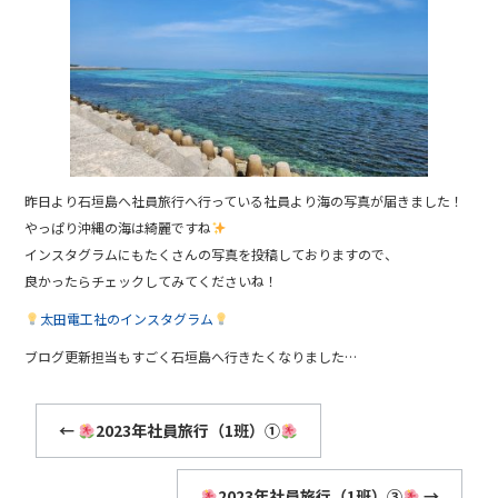
b
o
o
k
昨日より石垣島へ社員旅行へ行っている社員より海の写真が届きました！
やっぱり沖縄の海は綺麗ですね
インスタグラムにもたくさんの写真を投稿しておりますので、
良かったらチェックしてみてくださいね！
太田電工社のインスタグラム
ブログ更新担当もすごく石垣島へ行きたくなりました…
←
2023年社員旅行（1班）①
2023年社員旅行（1班）③
→